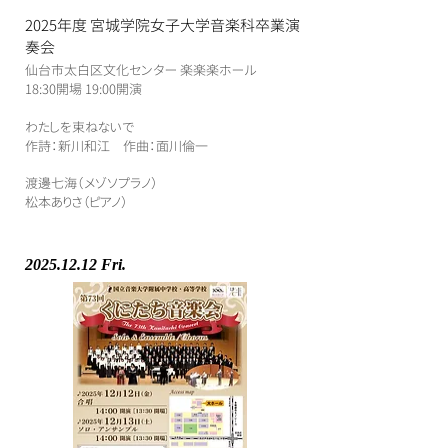
2025年度 宮城学院女子大学音楽科卒業演
奏会
仙台市太白区文化センター 楽楽楽ホール
​18:30開場 19:00開演
​わたしを束ねないで
作詩：新川和江 作曲：面川倫一
渡邊七海（メゾソプラノ）
​松本ありさ（ピアノ）
2025.12.12
Fri.