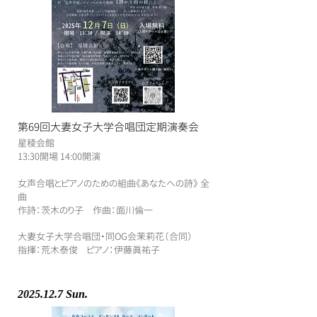
第69回大妻女子大学合唱団定期演奏会
星稜会館
​13:30開場 14:00開演
​女声合唱とピアノのための組曲《あなたへの詩》 全
曲
作詩：茨木のり子 作曲：面川倫一
大妻女子大学合唱団・同OG会茉莉花（合同）
指揮：荒木泰俊 ピアノ：伊藤眞祐子
2025.12.7
Sun.