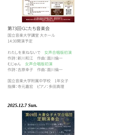
第73回くにたち音楽会
国立音楽大学講堂 大ホール
​14:30開演予定
​わたしを束ねないで
女声合唱版初演
作詩：新川和江 作曲：面川倫一
むじゅん
女声合唱版初演
作詩：吉原幸子 作曲：面川倫一
国立音楽大学附属中学校 1年女子
​指揮：寺元嘉宏 ピアノ：多田真理
2025.12.7
Sun.