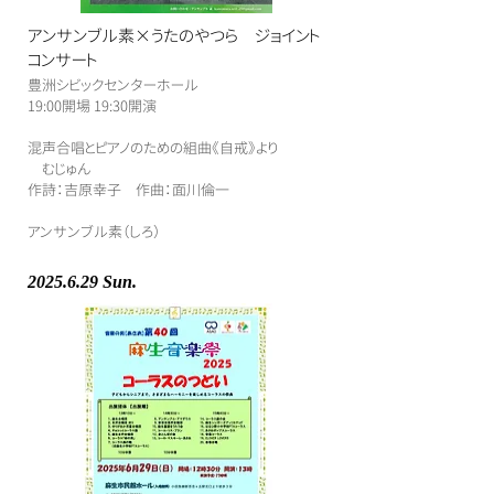
アンサンブル素×うたのやつら ジョイント
コンサート
豊洲シビックセンターホール
​19:00開場 19:30開演
​混声合唱とピアノのための組曲《自戒》より
むじゅん
作詩：吉原幸子 作曲：面川倫一
アンサンブル素（しろ）
2025.6.29
Sun.