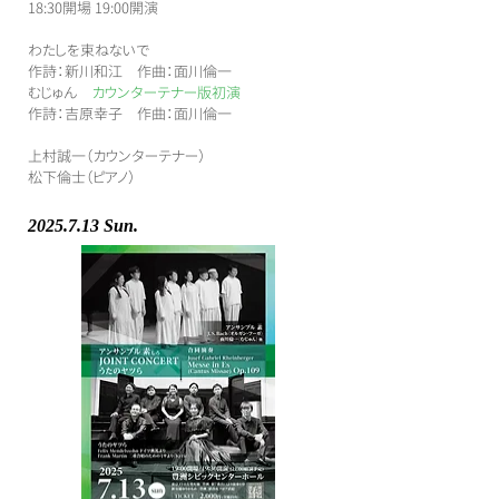
​18:30開場 19:00開演
​わたしを束ねないで
作詩：新川和江 作曲：面川倫一
​むじゅん
カウンターテナー版初演
作詩：吉原幸子 作曲：面川倫一
上村誠一（カウンターテナー）
松下倫士（ピアノ）
2025.7.13
Sun.