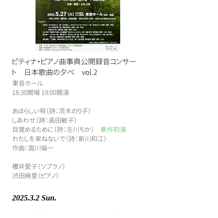
ピティナ・ピアノ曲事典公開録音コンサー
ト 日本歌曲の夕べ vol.2
東音ホール
​18:30開場 19:00開演
あほらしい唄（詩：茨木のり子）
しあわせ（詩：高田敏子）
目覚めるために（詩：左川ちか）
新作初演
わたしを束ねないで（詩：新川和江）
作曲：面川倫一
櫻井愛子（ソプラノ）
渋田麻里（ピアノ）
2025.3.2 Sun.