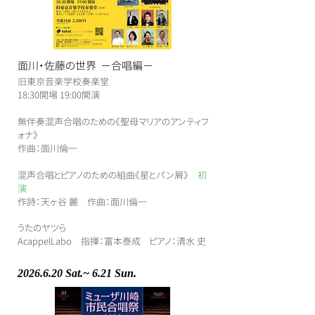
面川・佐藤の世界 −合唱編−
旧東京音楽学校奏楽堂
​18:30開場 19:00開演
​無伴奏混声合唱のための《聖母マリアのアンティフ
ォナ》
作曲：面川倫一
混声合唱とピアノのための組曲《星とパン屑》
初
演
作詩：天ヶ谷 麗 作曲：面川倫一
うたのヤツら
AcappelLabo ​指揮：富本泰成 ピアノ：清水 史
2026.6.20
Sat.
~ 6.21 Sun.