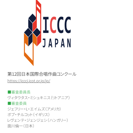
第12回日本国際合唱作曲コンクール
https://icccj.icot.or.jp/jp/
■審査委員長
ヴィタウタス・ミシュキニス（リトアニア）
■審査委員
ジェフリー・L・エイムズ（アメリカ）
ボブ・チルコット（イギリス）
レヴェンテ・ジェンジェシ（ハンガリー）
面川倫一（日本）