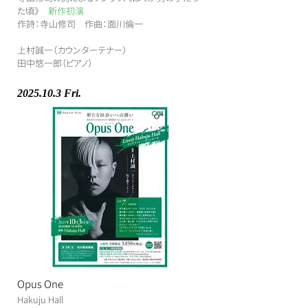
た頃》
新作初演
作詩：寺山修司 作曲：面川倫一
上村誠一（カウンターテナー）
田中悠一郎（ピアノ）
2025.10.3
Fri.
Opus One
Hakuju Hall