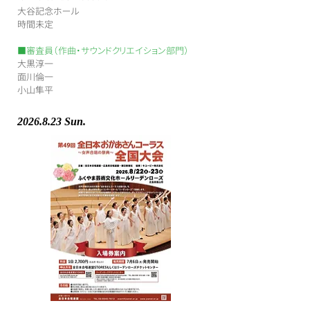
大谷記念ホール
​時間未定
■審査員（作曲・サウンドクリエイション部門）
大黒淳一
面川倫一
小山隼平
2026.8.23
Sun.