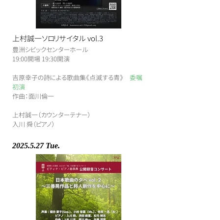
上村誠一ソロリサイタル vol.3
豊洲シビックセンターホール
​19:00開場 19:30開演
​吉原幸子の詩による歌曲集《点滅する青》
委嘱
初演
作曲：面川倫一
上村誠一（カウンターテナー）
入川 舜（ピアノ）
2025.5.27
Tue.