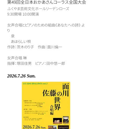
第49回全日本おかあさんコーラス全国大会
ふくやま芸術文化ホールリーデンローズ
​9:30開場 10:00開演
女声合唱とピアノのための組曲《あなたへの詩》 よ
り
泉
あほらしい唄
作詩：茨木のり子 作曲：面川倫一
女声合唱 琳
指揮：塚田佳男 ピアノ：田中悠一郎
2026.7.26
Sun.