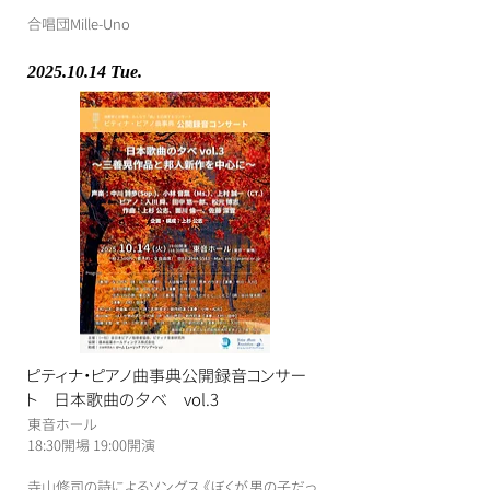
合唱団Mille-Uno
2025.10.14
Tue.
ピティナ・ピアノ曲事典公開録音コンサー
ト 日本歌曲の夕べ vol.3
東音ホール
​18:30開場 19:00開演
​寺山修司の詩によるソングス 《ぼくが男の子だっ