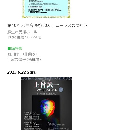
第40回麻生音楽祭2025 コーラスのつどい
麻生市民館ホール
​12:30開場 13:00開演
■講評者
面川倫一（作曲家）
土屋奈津子（指揮者）
2025.6.22
Sun.