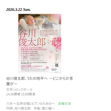
2026.3.22
Sun.
谷川俊太郎、うたの地平へ −どこからか言
葉が−
文京シビックホール
​14:30開場 15:00開演
​六月 〜女声合唱とピアノのための〜
委嘱初演
作詩：谷川俊太郎 作曲：面川倫一